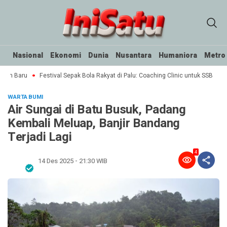
Nasional
Ekonomi
Dunia
Nusantara
Humaniora
Metro
wah Baru
Festival Sepak Bola Rakyat di Palu: Coaching Clinic untuk SSB
Fa
WARTA BUMI
Air Sungai di Batu Busuk, Padang
Kembali Meluap, Banjir Bandang
Terjadi Lagi
4
14 Des 2025 - 21:30 WIB