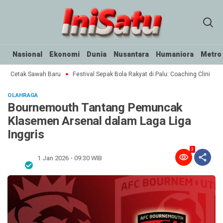
Nasional
Ekonomi
Dunia
Nusantara
Humaniora
Metro
ar Cetak Sawah Baru
Festival Sepak Bola Rakyat di Palu: Coaching Clinic unt
OLAHRAGA
Bournemouth Tantang Pemuncak
Klasemen Arsenal dalam Laga Liga
Inggris
3
1 Jan 2026 - 09:30 WIB