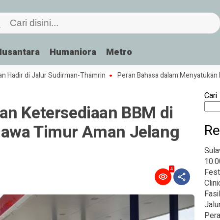
Nusantara
Humaniora
Metro
r di Jalur Sudirman-Thamrin
Peran Bahasa dalam Menyatukan Budaya 
Cari
an Ketersediaan BBM di
Jawa Timur Aman Jelang
Re
Sula
10.0
4
Fest
Clin
Fasi
Jalu
Pera