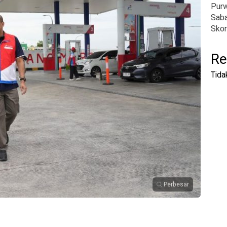
Pur
Saba
Skor
Re
Tida
Perbesar