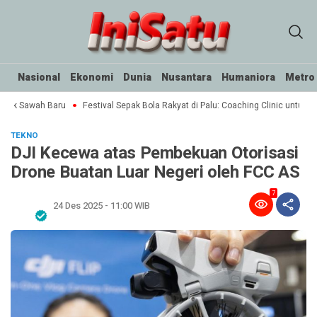
Nasional
Ekonomi
Dunia
Nusantara
Humaniora
Metro
tak Sawah Baru
Festival Sepak Bola Rakyat di Palu: Coaching Clinic untuk SSB
TEKNO
DJI Kecewa atas Pembekuan Otorisasi
Drone Buatan Luar Negeri oleh FCC AS
7
24 Des 2025 - 11:00 WIB