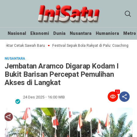
Nasional
Ekonomi
Dunia
Nusantara
Humaniora
Metro
Hektar Cetak Sawah Baru
Festival Sepak Bola Rakyat di Palu: Coaching Clini
NUSANTARA
Jembatan Aramco Digarap Kodam I
Bukit Barisan Percepat Pemulihan
Akses di Langkat
12
24 Des 2025 - 16:00 WIB