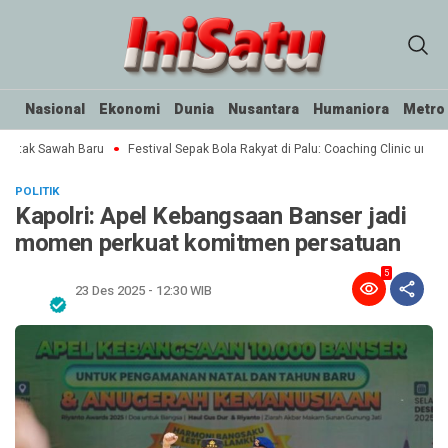
Nasional
Ekonomi
Dunia
Nusantara
Humaniora
Metro
Cetak Sawah Baru
Festival Sepak Bola Rakyat di Palu: Coaching Clinic untuk 
POLITIK
Kapolri: Apel Kebangsaan Banser jadi
momen perkuat komitmen persatuan
5
23 Des 2025 - 12:30 WIB