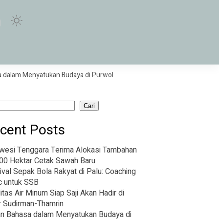
m Menyatukan Budaya di Purwokerto
Sabar dan Reza Bawa Indonesia
Cari
cent Posts
wesi Tenggara Terima Alokasi Tambahan
00 Hektar Cetak Sawah Baru
ival Sepak Bola Rakyat di Palu: Coaching
ic untuk SSB
litas Air Minum Siap Saji Akan Hadir di
r Sudirman-Thamrin
n Bahasa dalam Menyatukan Budaya di