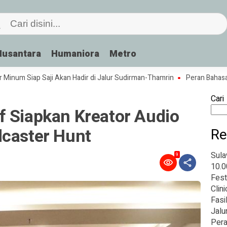
Nusantara
Humaniora
Metro
um Siap Saji Akan Hadir di Jalur Sudirman-Thamrin
Peran Bahasa dala
Cari
f Siapkan Kreator Audio
dcaster Hunt
Re
Sula
9
10.0
Fest
Clin
Fasi
Jalu
Pera