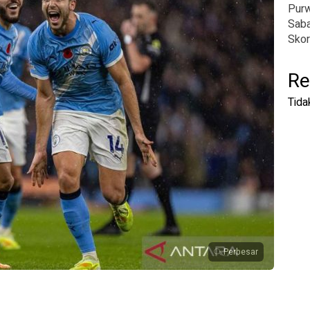
Pur
Saba
Skor
Re
Tida
Perbesar