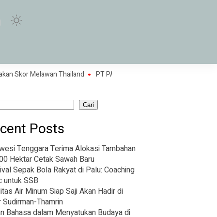
r Melawan Thailand
PT PAL dan IKI Bangun Kapal Pinisi untuk Penguat
Cari
cent Posts
wesi Tenggara Terima Alokasi Tambahan
00 Hektar Cetak Sawah Baru
ival Sepak Bola Rakyat di Palu: Coaching
ic untuk SSB
litas Air Minum Siap Saji Akan Hadir di
r Sudirman-Thamrin
n Bahasa dalam Menyatukan Budaya di