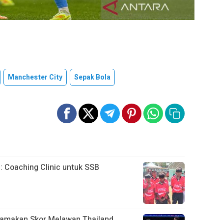
Manchester City
Sepak Bola
u: Coaching Clinic untuk SSB
Samakan Skor Melawan Thailand