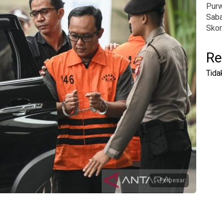
Pur
Saba
Skor
Re
Tida
Perbesar