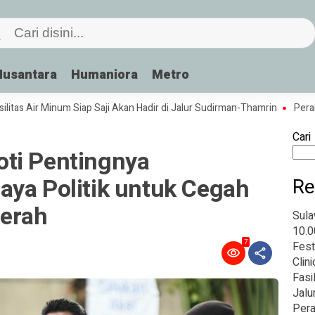
Nusantara
Humaniora
Metro
 Air Minum Siap Saji Akan Hadir di Jalur Sudirman-Thamrin
Peran Baha
Cari
ti Pentingnya
aya Politik untuk Cegah
Re
aerah
Sula
10.0
7
Fest
Clin
Fasi
Jalu
Pera