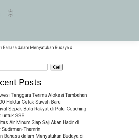
sa dalam Menyatukan Budaya di Purwokerto
Sabar dan Reza Bawa In
Cari
cent Posts
wesi Tenggara Terima Alokasi Tambahan
00 Hektar Cetak Sawah Baru
ival Sepak Bola Rakyat di Palu: Coaching
ic untuk SSB
litas Air Minum Siap Saji Akan Hadir di
r Sudirman-Thamrin
n Bahasa dalam Menyatukan Budaya di