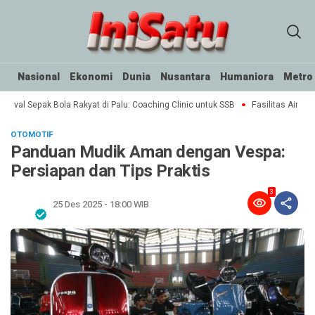
Nasional
Ekonomi
Dunia
Nusantara
Humaniora
Metro
tival Sepak Bola Rakyat di Palu: Coaching Clinic untuk SSB
Fasilitas Air Minu
OTOMOTIF
Panduan Mudik Aman dengan Vespa:
Persiapan dan Tips Praktis
3
25 Des 2025 - 18:00 WIB