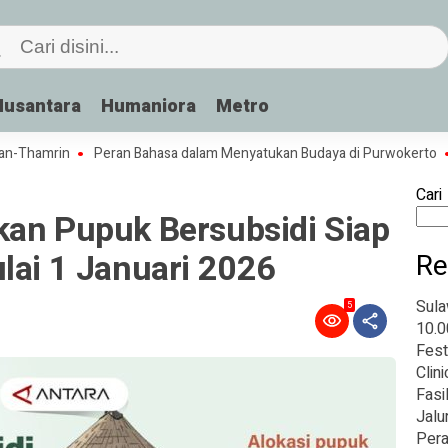
Nusantara
Humaniora
Metro
amrin
Peran Bahasa dalam Menyatukan Budaya di Purwokerto
Sab
Cari
kan Pupuk Bersubsidi Siap
lai 1 Januari 2026
Re
Sula
5
10.0
Fest
Clin
Fasi
Jalu
Pera