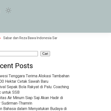
ar dan Reza Bawa Indonesia Samakan Skor Melawan Thailand
PT PAL 
Cari
cent Posts
wesi Tenggara Terima Alokasi Tambahan
00 Hektar Cetak Sawah Baru
ival Sepak Bola Rakyat di Palu: Coaching
ic untuk SSB
litas Air Minum Siap Saji Akan Hadir di
r Sudirman-Thamrin
n Bahasa dalam Menyatukan Budaya di