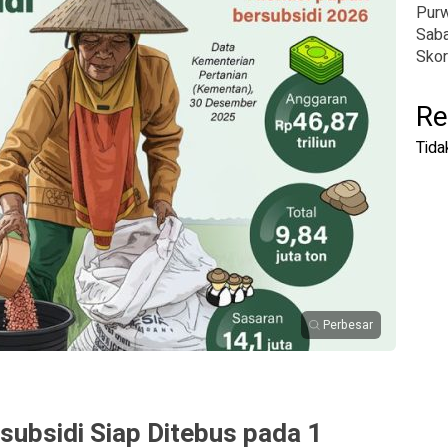
Pur
Saba
Skor
Re
Tida
Perbesar
subsidi Siap Ditebus pada 1