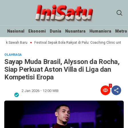
Nasional
Ekonomi
Dunia
Nusantara
Humaniora
Metro
etak Sawah Baru
Festival Sepak Bola Rakyat di Palu: Coaching Clinic untuk SS
OLAHRAGA
Sayap Muda Brasil, Alysson da Rocha,
Siap Perkuat Aston Villa di Liga dan
Kompetisi Eropa
5
2 Jan 2026 - 12:00 WIB