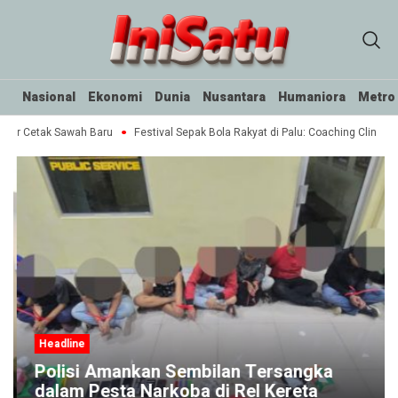
Nasional
Ekonomi
Dunia
Nusantara
Humaniora
Metro
tar Cetak Sawah Baru
Festival Sepak Bola Rakyat di Palu: Coaching Clinic un
Headline
Polisi Amankan Sembilan Tersangka
dalam Pesta Narkoba di Rel Kereta