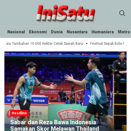
Nasional
Ekonomi
Dunia
Nusantara
Humaniora
Metro
lokasi Tambahan 10.000 Hektar Cetak Sawah Baru
Festival Sepak Bola Rakya
Headline
Sabar dan Reza Bawa Indonesia
Samakan Skor Melawan Thailand