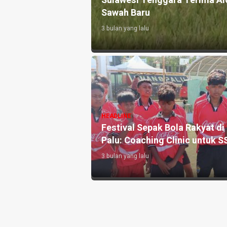
Sulawesi Tenggara Terima Al
to
Sawah Baru
3 bulan yang lalu
 Bangun Kapal
HEADLINE
enguatan Sektor
Festival Sepak Bola Rakyat di
Palu: Coaching Clinic untuk S
3 bulan yang lalu