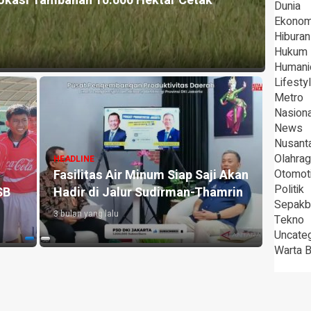
okasi Tambahan 10.000 Hektar Cetak
HEADLI
Dunia
Pera
Ekonom
Hiburan
3 bulan 
Hukum
Humani
Lifesty
Metro
Nasiona
News
Nusant
Olahra
HEADLINE
HEADLI
Fasilitas Air Minum Siap Saji Akan
Otomot
Sabar
Politik
SB
Hadir di Jalur Sudirman-Thamrin
Sama
Sepakb
3 bulan yang lalu
3 bulan 
Tekno
Uncate
Warta 