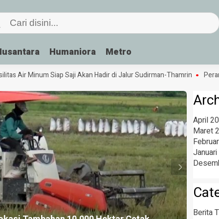
Nusantara
Humaniora
Metro
s Air Minum Siap Saji Akan Hadir di Jalur Sudirman-Thamrin
Peran Bah
Arc
April 2
Maret 
Februar
Januari
Desemb
Cat
Berita T