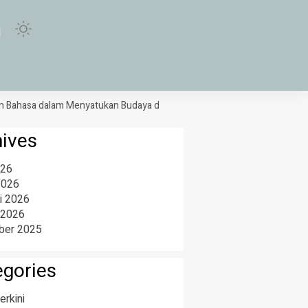
asa dalam Menyatukan Budaya di Purwokerto
Sabar dan Reza Bawa I
hives
026
2026
i 2026
 2026
er 2025
egories
erkini