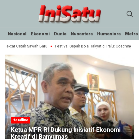
Nasional
Ekonomi
Dunia
Nusantara
Humaniora
Metro
0 Hektar Cetak Sawah Baru
Festival Sepak Bola Rakyat di Palu: Coaching Clin
Headline
Ketua MPR RI Dukung Inisiatif Ekonomi
Kreatif di Banyumas