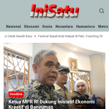
Nasional
Ekonomi
Dunia
Nusantara
Humaniora
Metro
ktar Cetak Sawah Baru
Festival Sepak Bola Rakyat di Palu: Coaching Clinic u
Headline
Ketua MPR RI Dukung Inisiatif Ekonomi
Kreatif di Banyumas