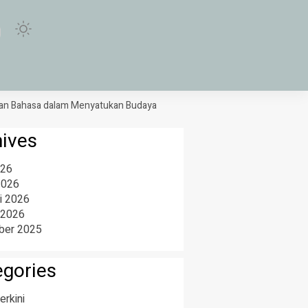
ahasa dalam Menyatukan Budaya di Purwokerto
Sabar dan Reza Bawa
hives
026
2026
i 2026
 2026
er 2025
egories
erkini