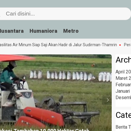
Nusantara
Humaniora
Metro
itas Air Minum Siap Saji Akan Hadir di Jalur Sudirman-Thamrin
Peran B
Arc
April 2
Maret 
Februar
Januari
Desemb
Cat
Berita T