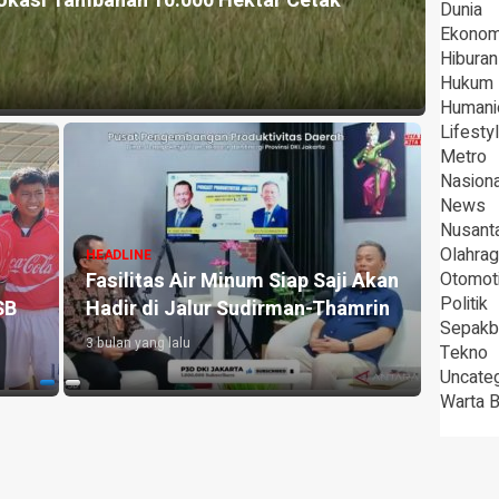
okasi Tambahan 10.000 Hektar Cetak
HEADLI
Dunia
Pera
Ekonom
Hiburan
3 bulan 
Hukum
Humani
Lifesty
Metro
Nasiona
News
Nusant
Olahra
HEADLINE
HEADLI
Fasilitas Air Minum Siap Saji Akan
Otomot
Sabar
Politik
SB
Hadir di Jalur Sudirman-Thamrin
Sama
Sepakb
3 bulan yang lalu
3 bulan 
Tekno
Uncate
Warta 