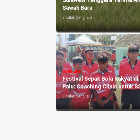
Sulawesi Tenggara Terima Al
to
Sawah Baru
3 bulan yang lalu
 Bangun Kapal
HEADLINE
enguatan Sektor
Festival Sepak Bola Rakyat di
Palu: Coaching Clinic untuk S
3 bulan yang lalu