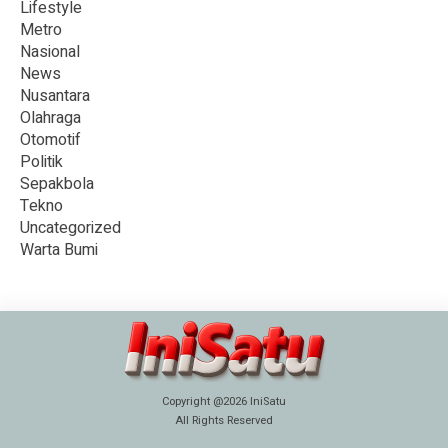
Lifestyle
Metro
Nasional
News
Nusantara
Olahraga
Otomotif
Politik
Sepakbola
Tekno
Uncategorized
Warta Bumi
Copyright @2026 IniSatu
All Rights Reserved