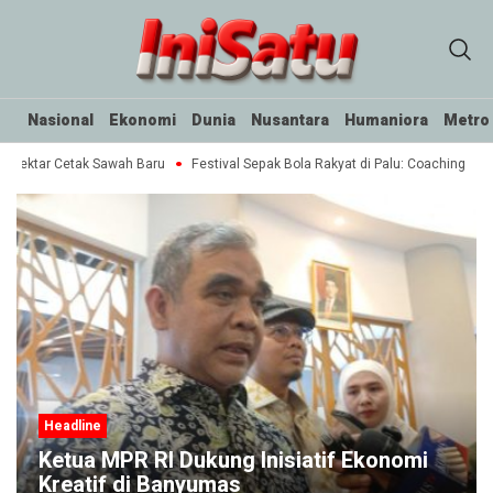
Nasional
Ekonomi
Dunia
Nusantara
Humaniora
Metro
 Hektar Cetak Sawah Baru
Festival Sepak Bola Rakyat di Palu: Coaching Clini
Headline
Ketua MPR RI Dukung Inisiatif Ekonomi
Kreatif di Banyumas