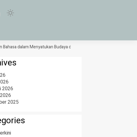
asa dalam Menyatukan Budaya di Purwokerto
Sabar dan Reza Bawa I
hives
026
2026
i 2026
 2026
er 2025
egories
erkini