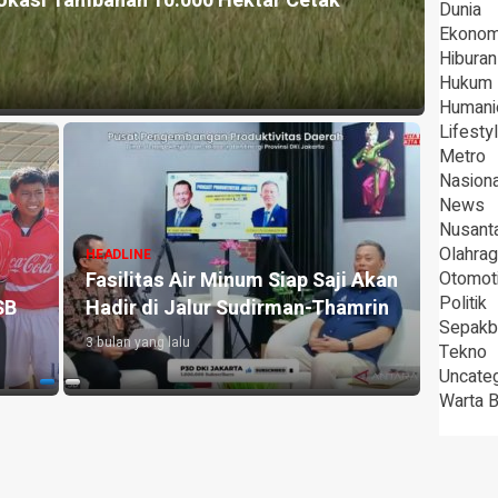
okasi Tambahan 10.000 Hektar Cetak
HEADLI
Dunia
Pera
Ekonom
Hiburan
3 bulan 
Hukum
Humani
Lifesty
Metro
Nasiona
News
Nusant
Olahra
HEADLINE
HEADLI
Fasilitas Air Minum Siap Saji Akan
Otomot
Sabar
Politik
SB
Hadir di Jalur Sudirman-Thamrin
Sama
Sepakb
3 bulan yang lalu
3 bulan 
Tekno
Uncate
Warta 