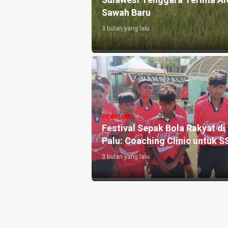
Sulawesi Tenggara Terima Al
to
Sawah Baru
3 bulan yang lalu
 Bangun Kapal
HEADLINE
enguatan Sektor
Festival Sepak Bola Rakyat di
Palu: Coaching Clinic untuk S
3 bulan yang lalu