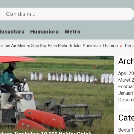
Nusantara
Humaniora
Metro
as Air Minum Siap Saji Akan Hadir di Jalur Sudirman-Thamrin
Peran Bah
Arc
April 2
Maret 
Februar
Januari
Desemb
Cat
Berita T