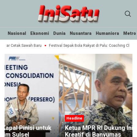
Nasional
Ekonomi
Dunia
Nusantara
Humaniora
Metro
ektar Cetak Sawah Baru
Festival Sepak Bola Rakyat di Palu: Coaching Clinic 
Headline
k
Ketua MPR RI Dukung Inisiatif Ekonomi
Kreatif di Banyumas