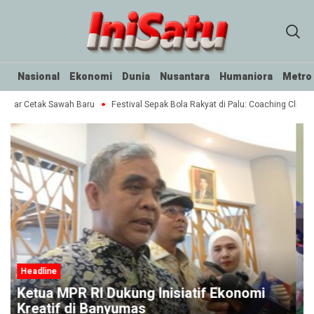
Nasional
Ekonomi
Dunia
Nusantara
Humaniora
Metro
ektar Cetak Sawah Baru
Festival Sepak Bola Rakyat di Palu: Coaching Clinic 
Headline
nomi
Polisi Amankan Sembilan Tersangka
dalam Pesta Narkoba di Rel Kereta