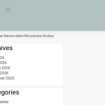
Bahasa dalam Menyatukan Budaya di Purwokerto
Sabar dan Reza Baw
hives
026
2026
i 2026
 2026
er 2025
egories
erkini