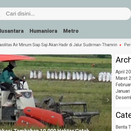
Nusantara
Humaniora
Metro
itas Air Minum Siap Saji Akan Hadir di Jalur Sudirman-Thamrin
Peran 
Arc
April 2
Maret 
Februar
Januari
Desemb
Cat
Berita T