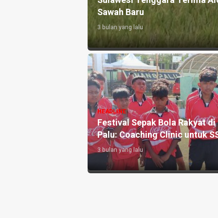
Sulawesi Tenggara Terima Al
to
Sawah Baru
3 bulan yang lalu
 Bangun Kapal
HEADLINE
enguatan Sektor
Festival Sepak Bola Rakyat di
Palu: Coaching Clinic untuk S
3 bulan yang lalu