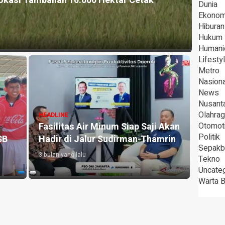
okasi Tambahan 10.000 Hektar Cetak
HEADLI
Dunia
Pera
Ekonom
Hiburan
3 bulan 
Hukum
Humani
Lifesty
Metro
Nasiona
News
Nusant
Olahra
HEADLINE
HEADLI
Fasilitas Air Minum Siap Saji Akan
Otomot
Sabar
Politik
SB
Hadir di Jalur Sudirman-Thamrin
Sama
Sepakb
3 bulan yang lalu
3 bulan 
Tekno
Uncate
Warta 