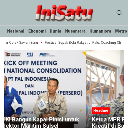
Nasional
Ekonomi
Dunia
Nusantara
Humaniora
Metro
ektar Cetak Sawah Baru
Festival Sepak Bola Rakyat di Palu: Coaching Clinic 
Headline
tuk
Ketua MPR RI Dukung Inisiatif Ekonomi
Kreatif di Banyumas