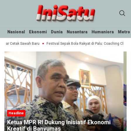
Nasional
Ekonomi
Dunia
Nusantara
Humaniora
Metro
ektar Cetak Sawah Baru
Festival Sepak Bola Rakyat di Palu: Coaching Clinic 
Headline
nomi
Polisi Amankan Sembilan Tersangka
dalam Pesta Narkoba di Rel Kereta