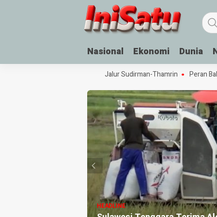
Nasional
Ekonomi
Dunia
r Minum Siap Saji Akan Hadir di Jalur Sudirman-Thamrin
Peran Bahasa 
HEADLINE