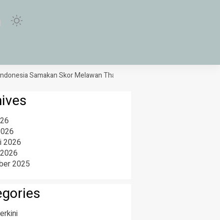
esia Samakan Skor Melawan Thailand
PT PAL dan IKI Bangun Kapal Pin
hives
026
2026
i 2026
 2026
er 2025
egories
erkini