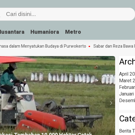
Nusantara
Humaniora
Metro
dalam Menyatukan Budaya di Purwokerto
Sabar dan Reza Bawa Indon
Arc
April 2
Maret 
Februar
Januari
Desemb
Cat
Berita T