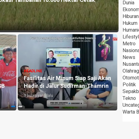
okasi Tambahan 10.000 Hektar Cetak
HEADLI
Dunia
Pera
Ekonom
Hiburan
3 bulan 
Hukum
Humani
Lifesty
Metro
Nasiona
News
Nusant
Olahra
HEADLINE
HEADLI
Fasilitas Air Minum Siap Saji Akan
Otomot
Sabar
Politik
SB
Hadir di Jalur Sudirman-Thamrin
Sama
Sepakb
3 bulan yang lalu
3 bulan 
Tekno
Uncate
Warta 