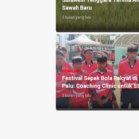
Sulawesi Tenggara Terima Al
to
Sawah Baru
3 bulan yang lalu
 Bangun Kapal
HEADLINE
enguatan Sektor
Festival Sepak Bola Rakyat di
Palu: Coaching Clinic untuk S
3 bulan yang lalu