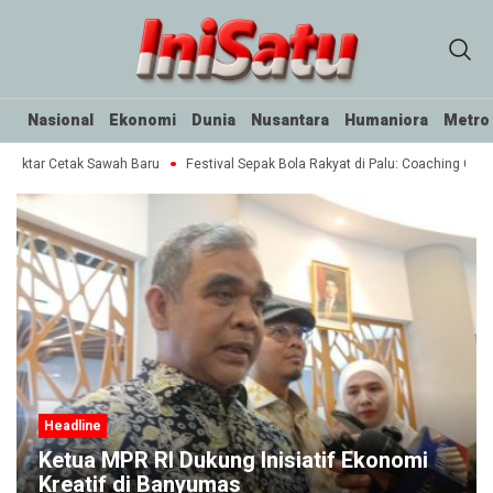
Nasional
Ekonomi
Dunia
Nusantara
Humaniora
Metro
Hektar Cetak Sawah Baru
Festival Sepak Bola Rakyat di Palu: Coaching Clinic
Headline
Ketua MPR RI Dukung Inisiatif Ekonomi
Kreatif di Banyumas