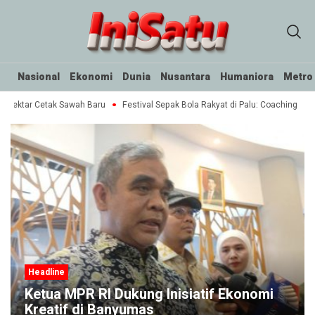
Nasional
Ekonomi
Dunia
Nusantara
Humaniora
Metro
 Hektar Cetak Sawah Baru
Festival Sepak Bola Rakyat di Palu: Coaching Clin
Headline
Ketua MPR RI Dukung Inisiatif Ekonomi
Kreatif di Banyumas