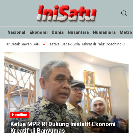
Nasional
Ekonomi
Dunia
Nusantara
Humaniora
Metro
ektar Cetak Sawah Baru
Festival Sepak Bola Rakyat di Palu: Coaching Clinic 
Headline
if Ekonomi
Polisi Amankan Sembilan Ters
dalam Pesta Narkoba di Rel Ke