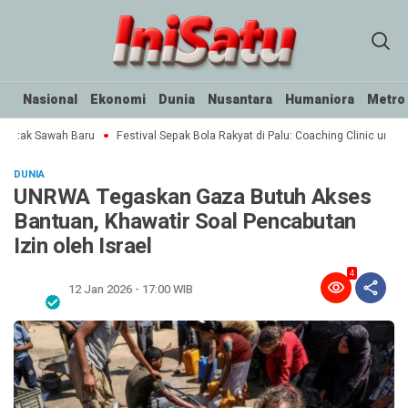
Nasional
Ekonomi
Dunia
Nusantara
Humaniora
Metro
Cetak Sawah Baru
Festival Sepak Bola Rakyat di Palu: Coaching Clinic untuk 
DUNIA
UNRWA Tegaskan Gaza Butuh Akses
Bantuan, Khawatir Soal Pencabutan
Izin oleh Israel
4
12 Jan 2026 - 17:00 WIB