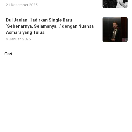
21 Desember 2025
Dul Jaelani Hadirkan Single Baru
‘Sebenarnya, Selamanya…’ dengan Nuansa
Asmara yang Tulus
9 Januari 2026
Cari
Cari
Recent Posts
Sulawesi Tenggara Terima Alokasi Tambahan 10.000 Hektar
Cetak Sawah Baru
Festival Sepak Bola Rakyat di Palu: Coaching Clinic untuk
SSB
Fasilitas Air Minum Siap Saji Akan Hadir di Jalur Sudirman-
Thamrin
Peran Bahasa dalam Menyatukan Budaya di Purwokerto