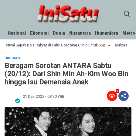
Nasional
Ekonomi
Dunia
Nusantara
Humaniora
Metro
Festival Sepak Bola Rakyat di Palu: Coaching Clinic untuk SSB
Fasilitas Air M
HIBURAN
Beragam Sorotan ANTARA Sabtu
(20/12): Dari Shin Min Ah-Kim Woo Bin
hingga Isu Demensia Anak
3
21 Des 2025 - 08:30 WIB