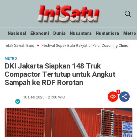
Nasional
Ekonomi
Dunia
Nusantara
Humaniora
Metro
 Cetak Sawah Baru
Festival Sepak Bola Rakyat di Palu: Coaching Clinic untuk
METRO
DKI Jakarta Siapkan 148 Truk
Compactor Tertutup untuk Angkut
Sampah ke RDF Rorotan
4
16 Des 2025 - 21:00 WIB