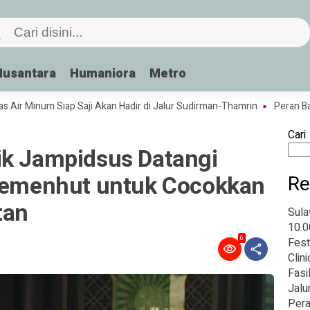
Nusantara
Humaniora
Metro
Minum Siap Saji Akan Hadir di Jalur Sudirman-Thamrin
Peran Bahasa da
Cari
ik Jampidsus Datangi
 Kemenhut untuk Cocokkan
Re
tan
Sula
10.0
6
Fest
Clin
Fasi
Jalu
Pera