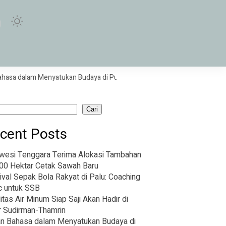
lam Menyatukan Budaya di Purwokerto
Sabar dan Reza Bawa Indones
Cari
cent Posts
wesi Tenggara Terima Alokasi Tambahan
00 Hektar Cetak Sawah Baru
ival Sepak Bola Rakyat di Palu: Coaching
ic untuk SSB
litas Air Minum Siap Saji Akan Hadir di
r Sudirman-Thamrin
n Bahasa dalam Menyatukan Budaya di