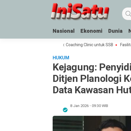
Nasional
Ekonomi
Dunia
al Sepak Bola Rakyat di Palu: Coaching Clinic untuk SSB
Fasilitas Air 
HUKUM
Kejagung: Penyid
Ditjen Planologi
Data Kawasan Hu
8 Jan 2026 - 09:30 WIB