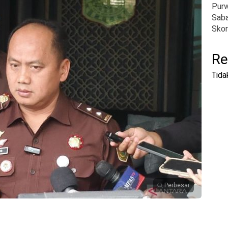
Pur
Saba
Skor
Re
Tida
Perbesar