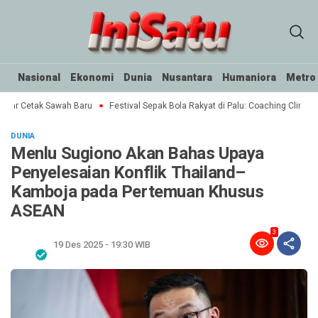
Nasional
Ekonomi
Dunia
Nusantara
Humaniora
Metro
ktar Cetak Sawah Baru
Festival Sepak Bola Rakyat di Palu: Coaching Clinic u
DUNIA
Menlu Sugiono Akan Bahas Upaya
Penyelesaian Konflik Thailand–
Kamboja pada Pertemuan Khusus
ASEAN
3
19 Des 2025 - 19:30 WIB