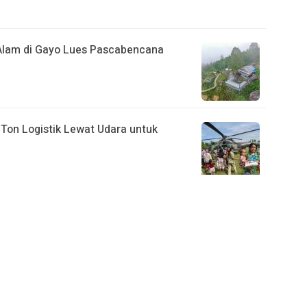
 Alam di Gayo Lues Pascabencana
 Ton Logistik Lewat Udara untuk
 Pengawasan SOP dan Beri SP 1 pada
uasi Puluhan Warga Terdampak Banjir