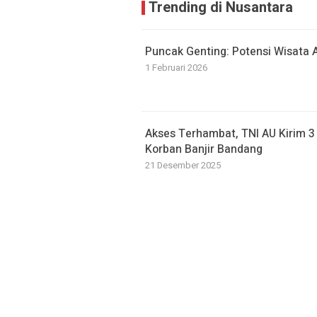
Trending di Nusantara
Puncak Genting: Potensi Wisata
1 Februari 2026
Akses Terhambat, TNI AU Kirim 3
Korban Banjir Bandang
21 Desember 2025
Pemkab Lampung Barat Perketat
SPPG MBG
20 Januari 2026
Sat Polairud Polres Bangka Evak
di Perumahan Gang Singkep