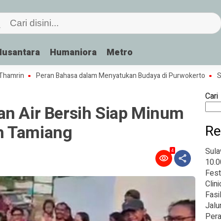
Nusantara
Humaniora
Metro
rin
Peran Bahasa dalam Menyatukan Budaya di Purwokerto
Sabar
Cari
an Air Bersih Siap Minum
h Tamiang
Re
Sula
4
10.0
Fest
Clin
Fasi
Jalu
Pera