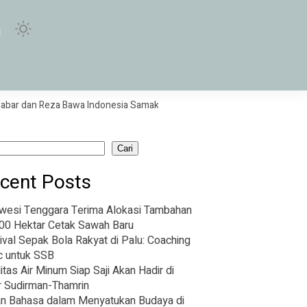
 dan Reza Bawa Indonesia Samakan Skor Melawan Thailand
PT PAL da
Cari
cent Posts
wesi Tenggara Terima Alokasi Tambahan
00 Hektar Cetak Sawah Baru
ival Sepak Bola Rakyat di Palu: Coaching
ic untuk SSB
litas Air Minum Siap Saji Akan Hadir di
r Sudirman-Thamrin
n Bahasa dalam Menyatukan Budaya di