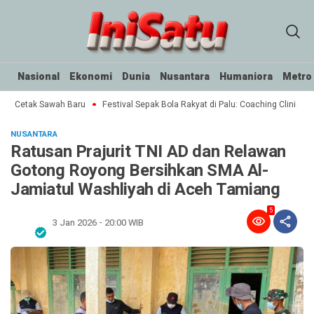
Nasional
Ekonomi
Dunia
Nusantara
Humaniora
Metro
ar Cetak Sawah Baru
Festival Sepak Bola Rakyat di Palu: Coaching Clinic unt
NUSANTARA
Ratusan Prajurit TNI AD dan Relawan
Gotong Royong Bersihkan SMA Al-
Jamiatul Washliyah di Aceh Tamiang
5
3 Jan 2026 - 20:00 WIB