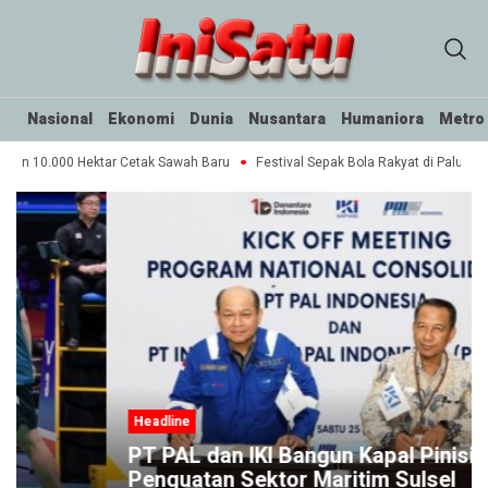
Nasional
Ekonomi
Dunia
Nusantara
Humaniora
Metro
han 10.000 Hektar Cetak Sawah Baru
Festival Sepak Bola Rakyat di Palu: Coa
Headline
PT PAL dan IKI Bangun Kapal Pinisi untuk
Penguatan Sektor Maritim Sulsel