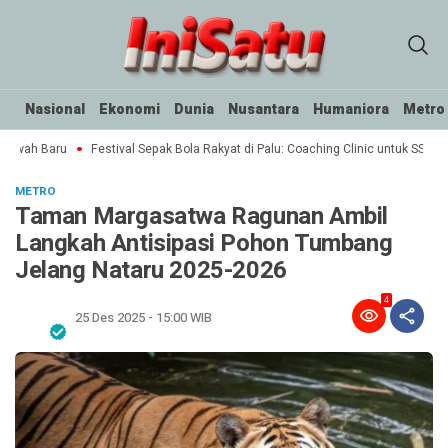
Nasional
Ekonomi
Dunia
Nusantara
Humaniora
Metro
Sawah Baru
Festival Sepak Bola Rakyat di Palu: Coaching Clinic untuk SSB
METRO
Taman Margasatwa Ragunan Ambil
Langkah Antisipasi Pohon Tumbang
Jelang Nataru 2025-2026
4
25 Des 2025 - 15:00 WIB