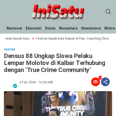
Nasional
Ekonomi
Dunia
Nusantara
Humaniora
Metro
 Cetak Sawah Baru
Festival Sepak Bola Rakyat di Palu: Coaching Clinic untuk
HUKUM
Densus 88 Ungkap Siswa Pelaku
Lempar Molotov di Kalbar Terhubung
dengan ‘True Crime Community’
8
4 Feb 2026 - 16:00 WIB