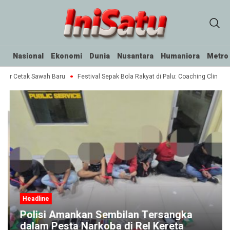
Nasional
Ekonomi
Dunia
Nusantara
Humaniora
Metro
tar Cetak Sawah Baru
Festival Sepak Bola Rakyat di Palu: Coaching Clinic un
Headline
Polisi Amankan Sembilan Tersangka
dalam Pesta Narkoba di Rel Kereta